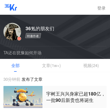
登录
36氪的朋友们
特邀作者
TA还在犹豫如何开场
全部
文章(1w+)
视频(24)
30分钟前
发布了文章
宇树王兴兴身家已超180亿，
一批90后新贵也将诞生